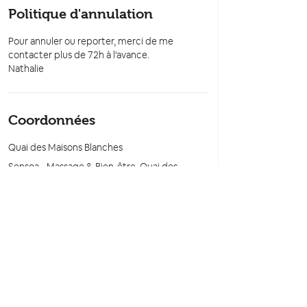
Politique d'annulation
Pour annuler ou reporter, merci de me
contacter plus de 72h à l'avance.
Nathalie
Coordonnées
Quai des Maisons Blanches
Sensoa - Massage & Bien-être, Quai des
Maisons Blanches, Saint-Cyr-sur-Loire, France
+33628912528
contact@sensoa-massage.fr